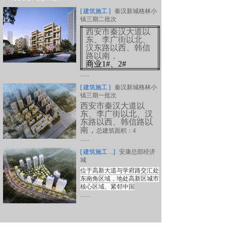
[
建筑施工
]
秦汉新城格林小
镇三期二批次
西安市秦汉大道以
东、李广街以北、
汉东路以西、韩信
路以南，
商业
1#、2#
......
[
建筑施工
]
秦汉新城格林小
镇三期一批次
西安市秦汉大道以
东、李广街以北、汉
东路以西、韩信路以
南，
总建筑面积：
4
......
[
建筑施工
...
]
安康总部经济
城
位于高新大道与学府路交汇处
东南角区域，地处高新区城市
核心区域、紧邻中国
......