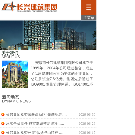
主菜单
关于我们
ABOUT US
安康市长兴建筑集团有限公司成立于
1995年，2004年公司经过整合，成立
了以建筑集团公司为主体的企业集团，
总注册资金7.6亿元。集团先后通过了
ISO9001质量管理体系、ISO14001环
境管理体系和OHSAS18001职业健康
安全管理体系认证。目前，长兴集团是
新闻动态
集建筑施工、房地产开发、装饰装潢、
DYNAMIC NEWS
民营教育、建材试验、商贸、小额信
贷、岚皋四季狩猎场、静宁农贸市场等
长兴集团党委荣获高新区“先进基层......
2026-06-30
诸多产业为一体的多元化的产业集团。
压实全员责任 抓实隐患整治 筑牢......
2026-06-29
长兴集团党委开展“弘扬巴山精神 ......
2026-06-17